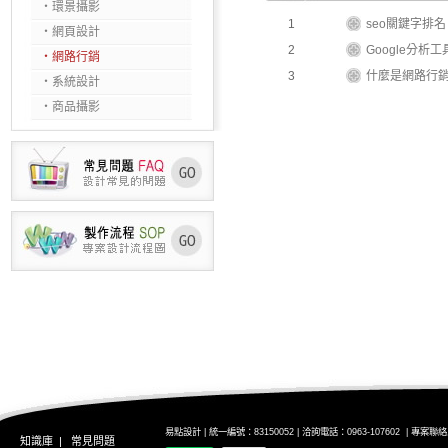
‧環景攝影
1
seo關鍵字排
‧網頁設計
2
Google分析工具:
‧網路行銷
3
什麼是網路行
‧系統設計
‧商品攝影
易點設計 | 統一編號：83150052
|
洽詢電話：
0963-107602
| 專案聯
知識庫
|
常見問題