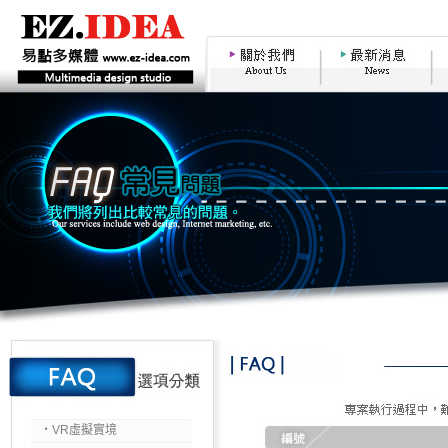
‧VR虛擬實境